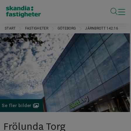
ÖPPNA S
START
FASTIGHETER
GÖTEBORG
JÄRNBROTT 142:16
Se fler bilder
Frölunda Torg