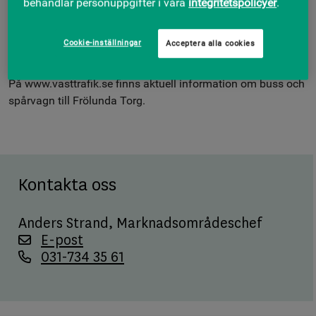
behandlar personuppgifter i våra
integritetspolicyer
.
våra öppna parkeringsytor eller i våra parkeringsgarage.
Varje dag trafikerar tre spårvagnslinjer och 19 busslinjer Nya
Cookie-inställningar
Acceptera alla cookies
Frölunda Torg. Från spårvagnen går du direkt från
perrongen in i köpcentret.
På www.vasttrafik.se finns aktuell information om buss och
spårvagn till Frölunda Torg.
Kontakta oss
Anders Strand
, Marknadsområdeschef
E-post
031-734 35 61