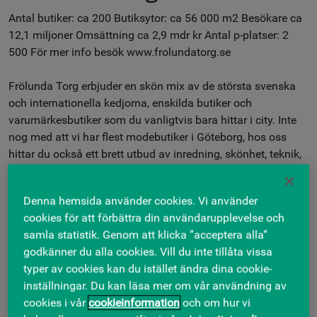
Antal butiker: ca 200 Butiksytor: ca 56 000 m2 Besökare ca
12,1 miljoner Omsättning ca 2,9 mdr kr Antal p-platser: 2
500 För mer info besök www.frolundatorg.se
Frölunda Torg erbjuder en skön mix av de största svenska
och internationella kedjorna, enskilda butiker och
varumärkesbutiker som du vanligtvis bara hittar i city. Inte
nog med att vi har flest modebutiker i Göteborg, hos oss
hittar du också ett brett utbud av inredning, skönhet, teknik,
sport mm. På vårt Salutorg hittar du små butiker med mat
från jordens alla hörn bredvid Sveriges bästa
Denna hemsida använder cookies. Vi använder
Hemköpsbutik.
cookies för att förbättra din användarupplevelse och
samla statistik. Genom att klicka ”acceptera alla”
Kommunikationer
godkänner du alla cookies. Vill du inte tillåta vissa
Alla vägar bär till Frölunda Torg!
typer av cookies kan du istället ändra dina cookie-
Du tar dig snabbt och enkelt till Frölunda Torg med bil,
inställningar. Du kan läsa mer om vår användning av
buss, spårvagn eller cykel. Vid Nya Frölunda Torg parkerar
cookies i vår
cookieinformation
och om hur vi
du gratis i tre timmar på 2 500 p-platser. Antingen ute på