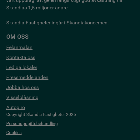
vårt uppdrag: att ge en långsiktigt god avkastning till
Skandias 1,5 miljoner ägare.
Skandia Fastigheter ingår i Skandiakoncernen.
OM OSS
Felanmälan
Kontakta oss
Lediga lokaler
Pressmeddelanden
Jobba hos oss
Visselblåsning
Autogiro
Copyright Skandia Fastigheter 2026
Personuppgiftsbehandling
Cookies