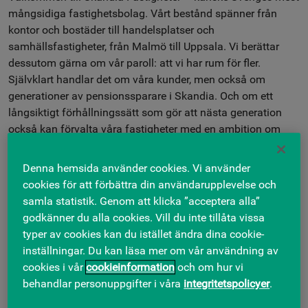
mångsidiga fastighetsbolag. Vårt bestånd spänner från
kontor och bostäder till handelsplatser och
samhällsfastigheter, från Malmö till Uppsala. Vi berättar
dessutom gärna om vår paroll: att vi har rum för fler.
Självklart handlar det om våra kunder, men också om
generationer av pensionssparare i Skandia. Och om ett
långsiktigt förhållningssätt som gör att nästa generation
också kan förvalta våra fastigheter med en ambition om
rum för fler.
Denna hemsida använder cookies. Vi använder
Det där sista innefattar en hel del, inte minst att vi ser värdet
cookies för att förbättra din användarupplevelse och
i det som redan finns runtomkring oss. Så när vi behöver
samla statistik. Genom att klicka ”acceptera alla”
bygga om gör vi det på hållbara sätt, genom att återbruka,
godkänner du alla cookies. Vill du inte tillåta vissa
göra omsorgsfulla val och tänka flexibilitet. Att vara värd för
typer av cookies kan du istället ändra dina cookie-
tiotusentals personer innebär också en viktig uppgift i att
inställningar. Du kan läsa mer om vår användning av
stärka förutsättningarna för hälsosamma liv. För oss
cookies i vår
cookieinformation
och om hur vi
handlar det såväl om bra luft, ljus, ljud och material som att
behandlar personuppgifter i våra
integritetspolicyer
.
erbjuda hälsosamma inslag i vardagen.