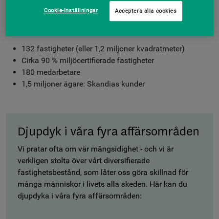
Cookie-inställningar
Acceptera alla cookies
För att inte tappa ditt intresse har vi sparat sifforna till sist,
men kanske vill du också veta att vi har:
132 fastigheter (eller 1,2 miljoner kvadratmeter)
Cirka 90 % miljöcertifierade fastigheter
180 medarbetare
1,5 miljoner ägare: Skandias kunder
Djupdyk i våra fyra affärsområden
Vi pratar ofta om vår mångsidighet - och vi är
verkligen stolta över vårt diversifierade
fastighetsbestånd, som låter oss göra skillnad för
många människor i livets alla skeden. Här kan du
djupdyka i våra fyra affärsområden: