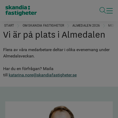
ÖPPNA S
START
OM SKANDIA FASTIGHETER
ALMEDALEN 2026
MEDAR
Vi är på plats i Almedalen
Flera av våra medarbetare deltar i olika evenemang under
Almedalsveckan.
Har du en förfrågan? Maila
till
katarina.nore@skandiafastigheter.se