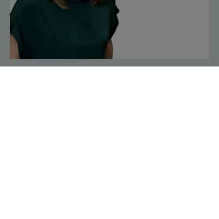
Katarina Noré, kommunikations- och marknadschef
katarina.nore@skandiafastigheter.se, +46857365590