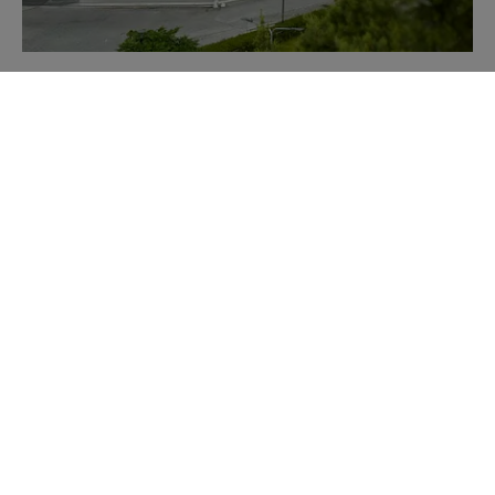
CUSTOMER FIRST ETABLERAR NYTT
HUVUDKONTOR I SKANDIA
FASTIGHETERS...
Skandia Fastigheter har tecknat hyresavtal med Customer
First, vars nya adress blir Danderyds Centrum, som är
Mörby Centrums nya namn, efter en omfattande...
Visa alla nyheter