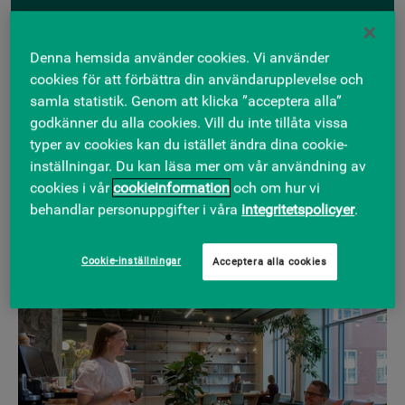
r
r
:
:
e
e
r
r
Denna hemsida använder cookies. Vi använder
LÄR KÄNNA OSS
a
a
cookies för att förbättra din användarupplevelse och
p
p
Kontor, bostäder, handel och
samla statistik. Genom att klicka ”acceptera alla”
å
å
samhällsfastigheter
godkänner du alla cookies. Vill du inte tillåta vissa
:
:
typer av cookies kan du istället ändra dina cookie-
inställningar. Du kan läsa mer om vår användning av
cookies i vår
cookieinformation
och om hur vi
behandlar personuppgifter i våra
integritetspolicyer
.
Cookie-inställningar
Acceptera alla cookies