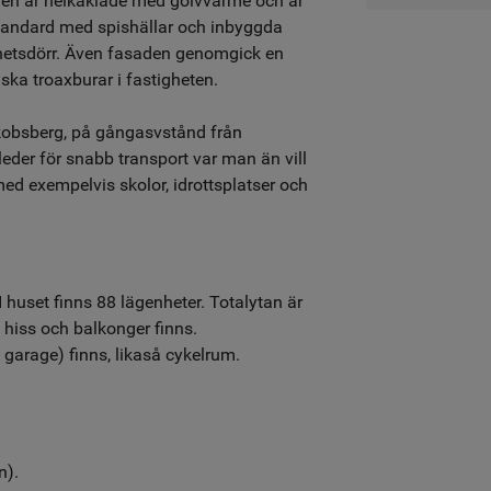
en är helkaklade med golvvärme och är
 standard med spishällar och inbyggda
hetsdörr. Även fasaden genomgick en
ska troaxburar i fastigheten.
kobsberg, på gångasvstånd från
kleder för snabb transport var man än vill
med exempelvis skolor, idrottsplatser och
uset finns 88 lägenheter. Totalytan är
 hiss och balkonger finns.
 garage) finns, likaså cykelrum.
n).