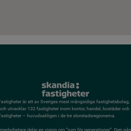
astigheter är ett av Sveriges mest mångsidiga fastighetsbo­lag,
 och utvecklar 132 fastigheter inom kontor, handel, bostäder och
astigheter – huvudsakligen i de tre storstadsregionerna.
medarbetare delar en vision om ”rum för generationer”. Den på