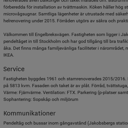
renoverades även balkonger och taket målades om. Badrumm
förberedda för installation av tvättmaskin. Köken håller hög
microvågsugnar. Samtliga lägenheter är utrustade med säker
helrenovering under 2015. Förråden utgörs av säkra och prakti
Välkommen till Engelbreksvägen. Fastigheten som ligger i Ja
pendeltåget in till Stockholm och har god tillgång till bra trafi
åka. Det finns många familjevänliga faciliteter i närområdet, 
IKEA.
Service
Fastigheten byggdes 1961 och stamrenoverades 2015/2016. I h
på 5813 kvm. Fasaden och taket är av plåt. Förråd, tvättstuga,
Värme: Fjärrvärme. Ventilation: FTX. Parkering (p-platser samt
Sophantering: Sopskåp och miljörum
Kommunikationer
Pendeltåg och bussar inom gångavstånd (Jakobsbergs statio