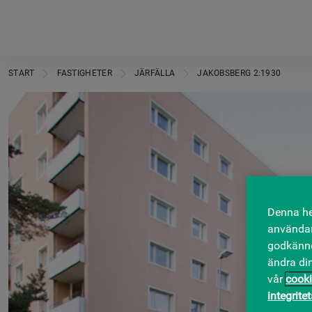
START
FASTIGHETER
JÄRFÄLLA
JAKOBSBERG 2:1930
Denna he
användar
godkänner
ändra di
vår
cooki
integrite