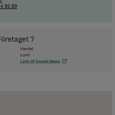
t
4 82 89
Företaget 7
Handel
Lund
Länk till Google Maps