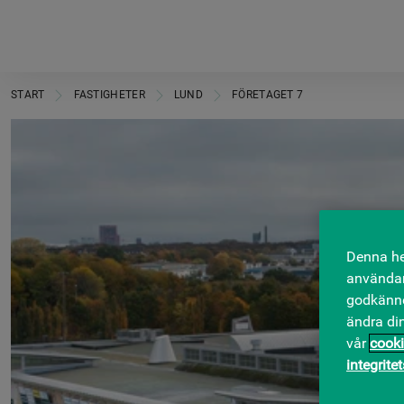
START
FASTIGHETER
LUND
FÖRETAGET 7
Denna he
användar
godkänner
ändra di
vår
cooki
integrite