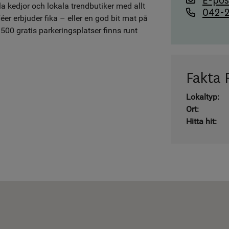
E-pos
la kedjor och lokala trendbutiker med allt
042-2
er erbjuder fika – eller en god bit mat på
500 gratis parkeringsplatser finns runt
Fakta 
Lokaltyp:
Ort:
Hitta hit: