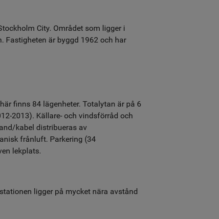
Stockholm City. Området som ligger i
n. Fastigheten är byggd 1962 och har
r finns 84 lägenheter. Totalytan är på 6
012-2013). Källare- och vindsförråd och
band/kabel distribueras av
nisk frånluft. Parkering (34
en lekplats.
sstationen ligger på mycket nära avstånd