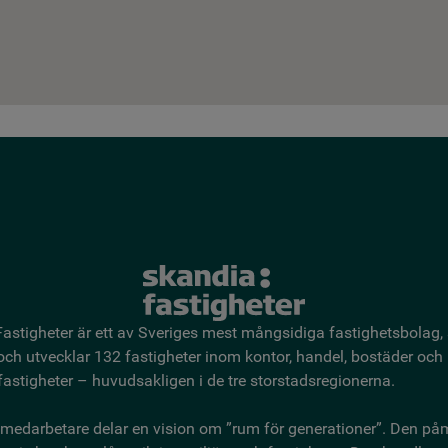
astigheter är ett av Sveriges mest mångsidiga fastighetsbo­lag,
 och utvecklar 132 fastigheter inom kontor, handel, bostäder och
astigheter – huvudsakligen i de tre storstadsregionerna.
medarbetare delar en vision om ”rum för generationer”. Den på