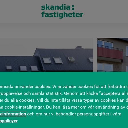
msida använder cookies. Vi använder cookies för att förbättra 
upplevelse och samla statistik. Genom att klicka ”acceptera all
 du alla cookies. Vill du inte tillåta vissa typer av cookies kan d
na cookie-inställningar. Du kan läsa mer om vår användning av c
einformation
och om hur vi behandlar personuppgifter i våra
tspolicyer
.