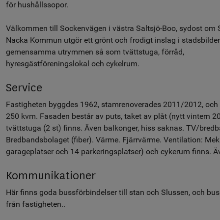
för hushållssopor.
Välkommen till Sockenvägen i västra Saltsjö-Boo, sydost om 
Nacka Kommun utgör ett grönt och frodigt inslag i stadsbilde
gemensamma utrymmen så som tvättstuga, förråd,
hyresgästföreningslokal och cykelrum.
Service
Fastigheten byggdes 1962, stamrenoverades 2011/2012, och hä
250 kvm. Fasaden består av puts, taket av plåt (nytt vintern 2
tvättstuga (2 st) finns. Även balkonger, hiss saknas. TV/bred
Bredbandsbolaget (fiber). Värme. Fjärrvärme. Ventilation: Meka
garageplatser och 14 parkeringsplatser) och cykerum finns. Äv
Kommunikationer
Här finns goda bussförbindelser till stan och Slussen, och bu
från fastigheten..