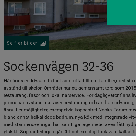
Se fler bilder
Sockenvägen 32-36
Här finns en trivsam helhet som ofta tilltalar familjer,med sin
avstånd till skolor. Området har ett gemensamt torg som 2015
restaurang, frisör och lokal närservice. För dagligvaror finns 
promenadavstånd, där även restaurang och andra nödvändighet
ännu fler möjligheter, exempelvis köpcentret Nacka Forum med e
bland annat helkalklade badrum, nya kök med integrerade vit
med stamrenoveringar har samtliga lägenheter även fått nydr
ytskikt. Sophanteringen går lätt och smidigt tack vare källsor