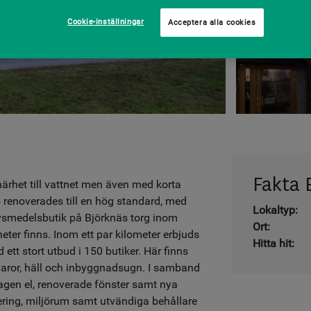
Cookie-inställningar
Acceptera alla cookies
Fakta 
 närhet till vattnet men även med korta
 renoverades till en hög standard, med
Lokaltyp:
livsmedelsbutik på Björknäs torg inom
Ort:
er finns. Inom ett par kilometer erbjuds
Hitta hit:
tt stort utbud i 150 butiker. Här finns
varor, häll och inbyggnadsugn. I samband
agen el, renoverade fönster samt nya
tering, miljörum samt utvändiga behållare