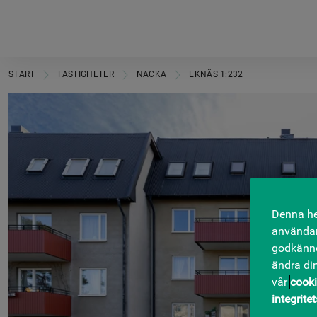
START
FASTIGHETER
NACKA
EKNÄS 1:232
Denna he
användar
godkänner
ändra di
vår
cooki
integrite