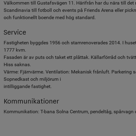
Välkommen till Gustafsvägen 11. Härifrån har du nära till det m
Scandinavia till fotboll och events på Friends Arena eller pickn
och funktionellt boende med hög standard.
Service
Fastigheten byggdes 1956 och stamrenoverades 2014. I huset 
1777 kvm.
Fasaden är av puts och taket ett plåttak. Källarförråd och tvä
Hiss saknas.
Värme: Fjärrvärme. Ventilation: Mekanisk frånluft. Parkering 
Sopnedkast och miljörum i
intilliggande fastighet.
Kommunikationer
Kommunikation: T-bana Solna Centrum, pendeltåg, spårvagn o