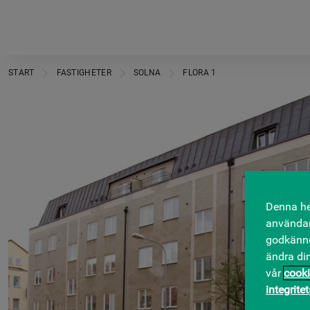
START
FASTIGHETER
SOLNA
FLORA 1
Denna he
användar
godkänner
ändra di
vår
cooki
integrite