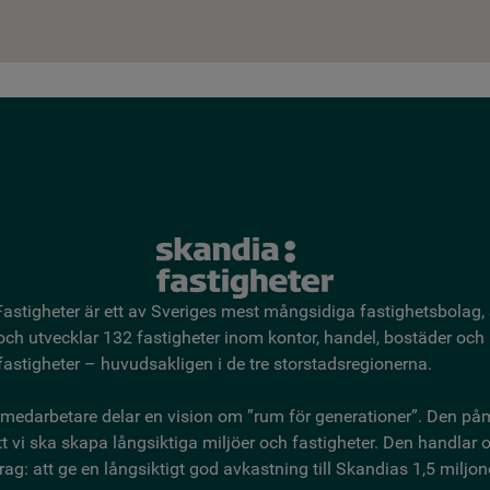
astigheter är ett av Sveriges mest mångsidiga fastighetsbo­lag,
 och utvecklar 132 fastigheter inom kontor, handel, bostäder och
astigheter – huvudsakligen i de tre storstadsregionerna.
medarbetare delar en vision om ”rum för generationer”. Den på
t vi ska skapa långsiktiga miljöer och fastigheter. Den handlar
ag: att ge en långsiktigt god avkastning till Skandias 1,5 miljon