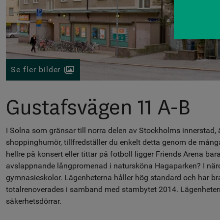
Se fler bilder
Gustafsvägen 11 A-B
I Solna som gränsar till norra delen av Stockholms innerstad, 
shoppinghumör, tillfredställer du enkelt detta genom de många
hellre på konsert eller tittar på fotboll ligger Friends Arena bara
avslappnande långpromenad i natursköna Hagaparken? I närom
gymnasieskolor. Lägenheterna håller hög standard och har b
totalrenoverades i samband med stambytet 2014. Lägenheter
säkerhetsdörrar.