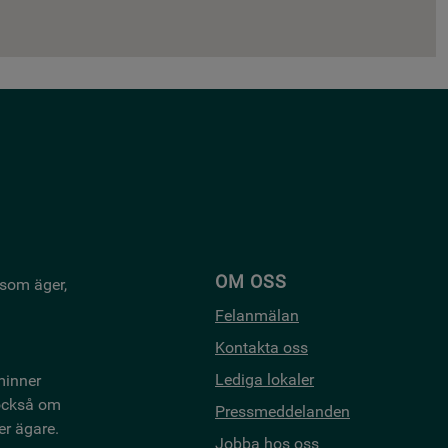
OM OSS
 som äger,
Felanmälan
Kontakta oss
Lediga lokaler
minner
 också om
Pressmeddelanden
er ägare.
Jobba hos oss