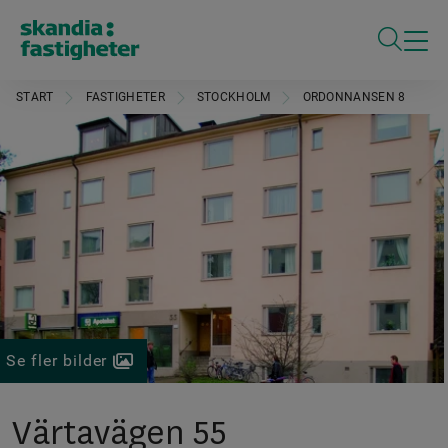
ÖPPNA S
START
FASTIGHETER
STOCKHOLM
ORDONNANSEN 8
Se fler bilder
Värtavägen 55