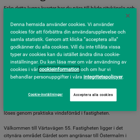
Från detta lugna kvarter har du nära till både citykänsla och
shopping såväl som grönska och naturområden. Det går lät
att ta sig hit med tunnelbana (station Gärdet) eller någon av
Denna hemsida använder cookies. Vi använder
de många bussarna som stannar i närheten. Köpcentrumet
cookies för att förbättra din användarupplevelse och
Fältöversten i grannstadsdelen Östermalm erbjuder det
samla statistik. Genom att klicka ”acceptera alla”
mesta inom shopping och på promenadavstånd finns det
godkänner du alla cookies. Vill du inte tillåta vissa
motionsmöjligheter för den aktive i form av etablerade
typer av cookies kan du istället ändra dina cookie-
gymkedjor som SATS och Friskis & Svettis. Inom ett
inställningar. Du kan läsa mer om vår användning av
stenkast kan du också ta del av Sveriges kulturarv genom
cookies i vår
cookieinformation
och om hur vi
till exempel Sjöhistoriska museet. Det går också fint att
behandlar personuppgifter i våra
integritetspolicyer
.
spela beachvolleyboll på eller promenera runt Gärdet.
Lägenheterna har bland annat helkaklade badrum och
Cookie-inställningar
Acceptera alla cookies
håller 90-talsstandard. Fastigheten fick nya fönster 2015. I
trapphusen finns närvarostyrd LED-belysning. Förvaring
löses genom praktiska vindsförråd i fastigheten.
Välkommen till Värtavägen 55. Fastigheten ligger i det
citynära området Gärdet som angränsar till Östermalm i