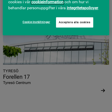
cookies i vår
cookieinformation
och om hur vi
behandlar personuppgifter i våra
integritetspolicyer
.
Cookie-inställningar
Acceptera alla cookies
TYRESÖ
Forellen 17
Tyresö Centrum