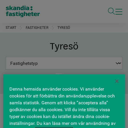
ÖPPNA S
START
FASTIGHETER
TYRESÖ
Tyresö
Sök
Välj
typ
att
Fyll i en söksträng ovan för att söka
Hittade
1
fastigheter
filtrera
på:
Denna hemsida använder cookies. Vi använder
cookies för att förbättra din användarupplevelse och
samla statistik. Genom att klicka ”acceptera alla”
godkänner du alla cookies. Vill du inte tillåta vissa
HANDEL
typer av cookies kan du istället ändra dina cookie-
inställningar. Du kan läsa mer om vår användning av