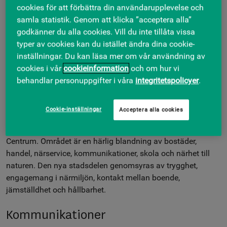
cookies för att förbättra din användarupplevelse och
Fastigheten byggdes 2019.
samla statistik. Genom att klicka ”acceptera alla”
godkänner du alla cookies. Vill du inte tillåta vissa
I södra Rosendal, som ligger cirka fem minuters promenad
typer av cookies kan du istället ändra dina cookie-
från Woodhouse Rosendal, ligger flera bostadskvarter och
inställningar. Du kan läsa mer om vår användning av
där bor idag cirka 1 600 personer. Här hittar du också
cookies i vår
cookieinformation
och om hur vi
Solvallsparken, SEB USIF Arena, livsmedelsbutik samt flera
behandlar personuppgifter i våra
integritetspolicyer
.
restauranger och företag.
Service
Cookie-inställningar
Acceptera alla cookies
Fastigheten ligger i Rosendal, bara 2 km söder om Uppsala
Centrum. Området är en härlig blandning av bostäder,
handel, närservice, kommunikationer, skola och närhet till
naturen. Den nya stadsdelen genomsyras av trygghet,
engagemang i närmiljön, kontakt mellan boende,
jämställdhet och hållbarhet.
Kommunikationer