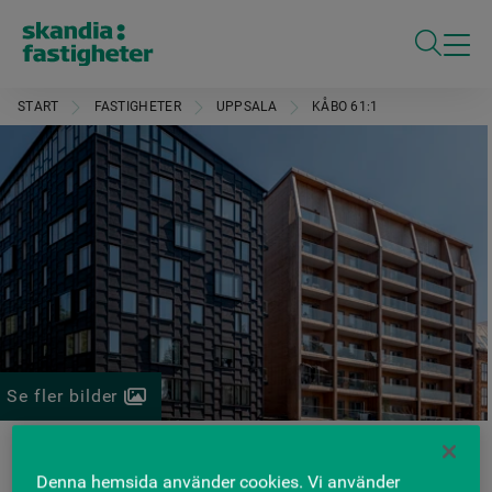
ÖPPNA S
START
FASTIGHETER
UPPSALA
KÅBO 61:1
Se fler bilder
Dekangatan 3
Denna hemsida använder cookies. Vi använder