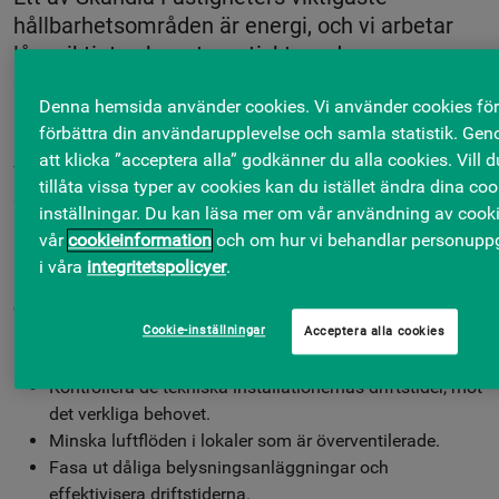
hållbarhetsområden är energi, och vi arbetar
långsiktigt och systematiskt med
energieffektivisering sedan många år. För att
Denna hemsida använder cookies. Vi använder cookies för
systematisera arbetet i både den långsiktiga
förbättra din användarupplevelse och samla statistik. Ge
planeringen och den dagliga driften har vi för
att klicka ”acceptera alla” godkänner du alla cookies. Vill d
varje fastighet kartlagt energianvändningen
tillåta vissa typer av cookies kan du istället ändra dina coo
och tagit fram energiplaner.
inställningar. Du kan läsa mer om vår användning av cooki
vår
cookieinformation
och om hur vi behandlar personuppg
Exempel på extrainsatser som vi fastighetsägare kan göra
i våra
integritetspolicyer
.
på kort sikt, i tillägg till det långsiktiga
energieffektiviseringsarbetet, är att:
Cookie-inställningar
Acceptera alla cookies
Sänka inomhustemperaturen där det är möjligt.
Kontrollera de tekniska installationernas driftstider, mot
det verkliga behovet.
Minska luftflöden i lokaler som är överventilerade.
Fasa ut dåliga belysningsanläggningar och
effektivisera driftstiderna.