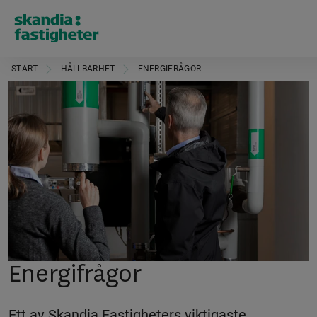
START
HÅLLBARHET
ENERGIFRÅGOR
Energifrågor
Ett av Skandia Fastigheters viktigaste