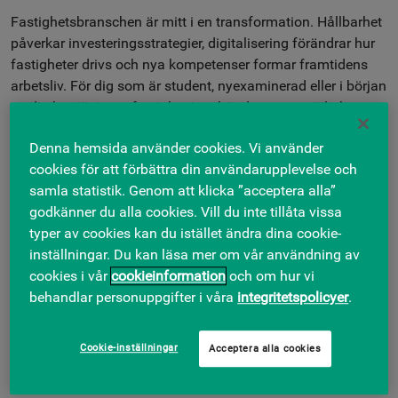
Fastighetsbranschen är mitt i en transformation. Hållbarhet
påverkar investeringsstrategier, digitalisering förändrar hur
fastigheter drivs och nya kompetenser formar framtidens
arbetsliv. För dig som är student, nyexaminerad eller i början
av din karriär inom fastighet innebär det stora möjligheter
att vara med och påverka.
Denna hemsida använder cookies. Vi använder
cookies för att förbättra din användarupplevelse och
Vi bad tre av våra kollegor och chefer på Skandia
samla statistik. Genom att klicka ”acceptera alla”
Fastigheter berätta mer om hur de ser på
godkänner du alla cookies. Vill du inte tillåta vissa
fastighetsbranschens framtid och vilka roller som kommer
typer av cookies kan du istället ändra dina cookie-
att vara med och forma den. Cecilia Eisen CFO, Frederik
inställningar. Du kan läsa mer om vår användning av
Henry chef fastighetsinvesteringar och Filip Backström IT-
cookies i vår
cookieinformation
och om hur vi
chef, svarar alla på frågor kopplade till deras områden.
behandlar personuppgifter i våra
integritetspolicyer
.
Oavsett om du vill arbeta med investering, teknik, hållbarhet
eller affärsutveckling visar intervjuerna hur en karriär i
Cookie-inställningar
Acceptera alla cookies
fastighetsbranschen kan kombinera samhällsutveckling,
affärsmässighet och personlig utveckling.