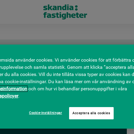
Välj
msida använder cookies. Vi använder cookies för att förbättra 
typ
Hitta
upplevelse och samla statistik. Genom att klicka ”acceptera all
Välj
Välj
att
 du alla cookies. Vill du inte tillåta vissa typer av cookies kan d
min
max
filtrera
na cookie-inställningar. Du kan läsa mer om vår användning av c
area
area
på:
Fyll i en söksträng ovan för att söka
einformation
och om hur vi behandlar personuppgifter i våra
att
att
tspolicyer
.
filtrera
filtrera
på:
på:
Cookie-inställningar
Acceptera alla cookies