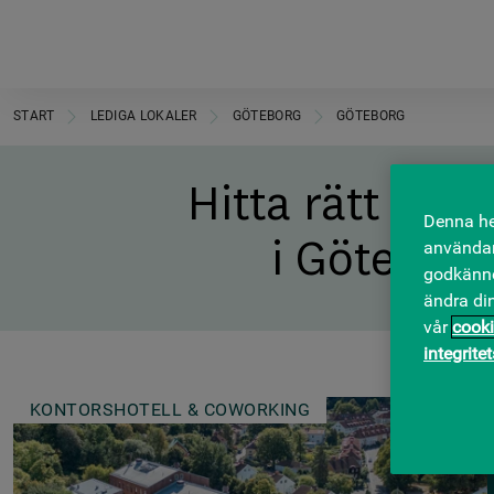
START
LEDIGA LOKALER
GÖTEBORG
GÖTEBORG
Hitta rätt
lokal
Denna he
i Göteborg
användar
godkänner
ändra di
vår
cooki
integrite
KONTORSHOTELL & COWORKING