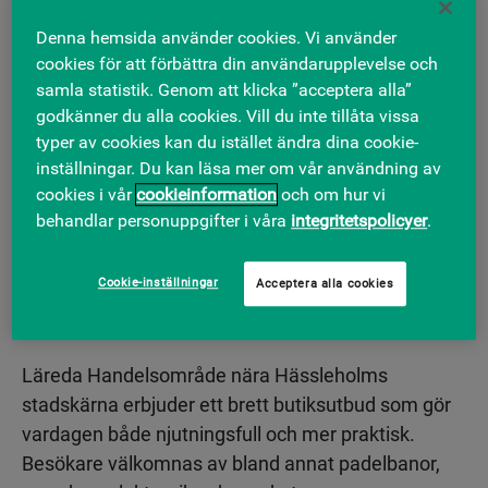
Denna hemsida använder cookies. Vi använder
cookies för att förbättra din användarupplevelse och
samla statistik. Genom att klicka ”acceptera alla”
godkänner du alla cookies. Vill du inte tillåta vissa
typer av cookies kan du istället ändra dina cookie-
inställningar. Du kan läsa mer om vår användning av
cookies i vår
cookieinformation
och om hur vi
behandlar personuppgifter i våra
integritetspolicyer
.
Välkommen till Läreda
Cookie-inställningar
Acceptera alla cookies
Handel
Läreda Handelsområde nära Hässleholms
stadskärna erbjuder ett brett butiksutbud som gör
vardagen både njutningsfull och mer praktisk.
Besökare välkomnas av bland annat padelbanor,