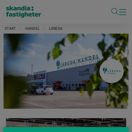
ÖPPNA S
START
HANDEL
LÄREDA