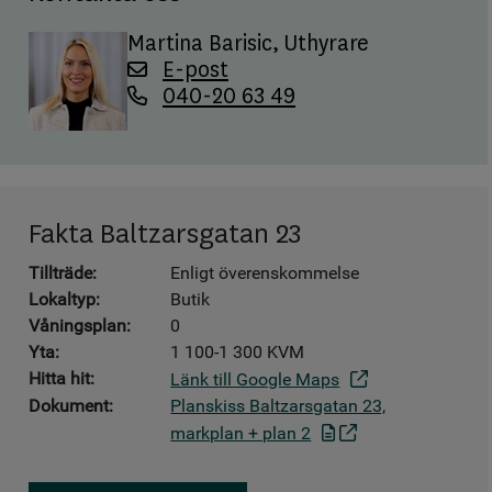
Martina Barisic
, Uthyrare
E-post
040-20 63 49
Fakta Baltzarsgatan 23
Tillträde:
Enligt överenskommelse
Lokaltyp:
Butik
Våningsplan:
0
Yta:
1 100-1 300 KVM
Hitta hit:
Länk till Google Maps
Dokument:
Planskiss Baltzarsgatan 23,
markplan + plan 2