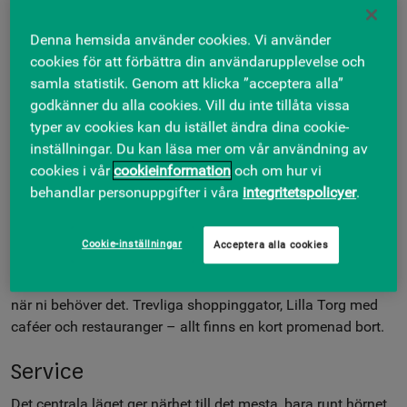
martina@skandiafastigheter.se med beskrivning av
Denna hemsida använder cookies. Vi använder
verksamheten, så återkommer vi med mer information om
cookies för att förbättra din användarupplevelse och
lokalen!
samla statistik. Genom att klicka ”acceptera alla”
Om fastigheten
godkänner du alla cookies. Vill du inte tillåta vissa
typer av cookies kan du istället ändra dina cookie-
Denna fastighet är känd som "Läkarhuset Ellenbogen".
inställningar. Du kan läsa mer om vår användning av
Fastigheten inrymmer vårdlokaler men även moderna
cookies i vår
cookieinformation
och om hur vi
kontorslokaler som färdigställdes 2019.
behandlar personuppgifter i våra
integritetspolicyer
.
Om omgivningen
Cookie-inställningar
Acceptera alla cookies
Utanför dörren finner vi Malmös stadskärna och det är
aldrig långt till liv och rörelse, promenadstråk eller service
när ni behöver det. Trevliga shoppinggator, Lilla Torg med
caféer och restauranger – allt finns en kort promenad bort.
Service
Det centrala läget ger närhet till det mesta, bara runt hörnet