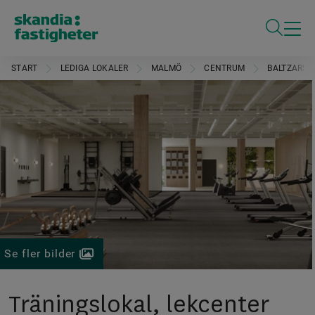
ÖPPNA S
START
LEDIGA LOKALER
MALMÖ
CENTRUM
BALTZARSG
Se fler bilder
Träningslokal, lekcenter