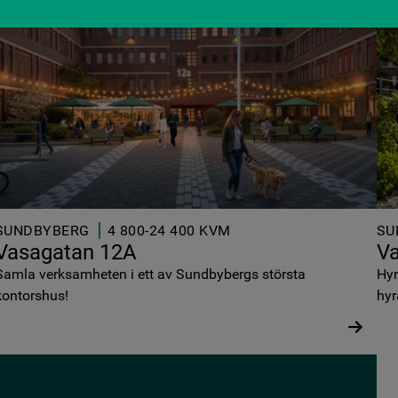
SUNDBYBERG
4 800-24 400 KVM
SU
Vasagatan 12A
V
Samla verksamheten i ett av Sundbybergs största
Hyr
kontorshus!
hyr