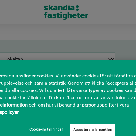
Välj
typ
Hitta
Välj
Välj
att
msida använder cookies. Vi använder cookies för att förbättra 
min
max
filtrera
upplevelse och samla statistik. Genom att klicka ”acceptera all
area
area
på:
Fyll i en söksträng ovan för att söka
 du alla cookies. Vill du inte tillåta vissa typer av cookies kan d
att
att
na cookie-inställningar. Du kan läsa mer om vår användning av c
filtrera
filtrera
einformation
och om hur vi behandlar personuppgifter i våra
på:
på:
tspolicyer
.
KONTOR
Cookie-inställningar
Acceptera alla cookies