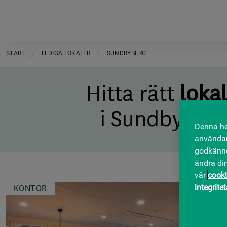
START
LEDIGA LOKALER
SUNDBYBERG
Hitta rätt
lokal
i Sundbyberg
Denna he
användar
godkänner
ändra di
vår
cooki
integrite
KONTOR