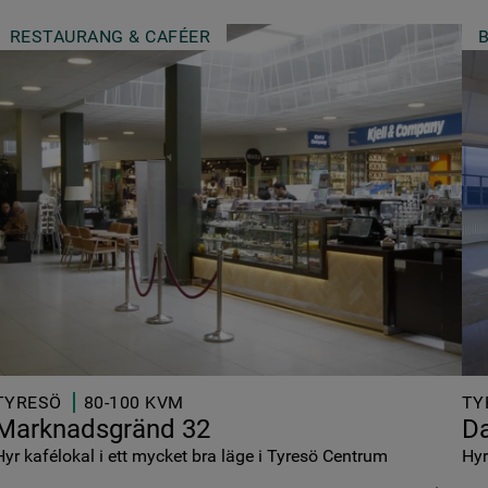
RESTAURANG & CAFÉER
TYRESÖ
80-100 KVM
TY
Marknadsgränd 32
Da
Hyr kafélokal i ett mycket bra läge i Tyresö Centrum
Hyr