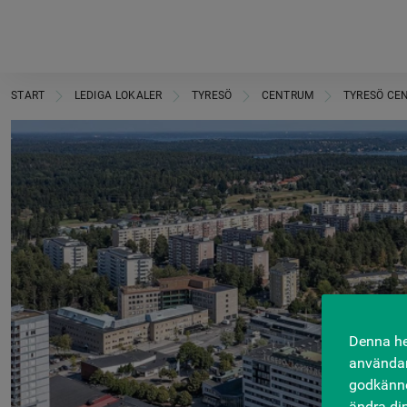
START
LEDIGA LOKALER
TYRESÖ
CENTRUM
TYRESÖ CE
Denna he
användar
godkänner
ändra di