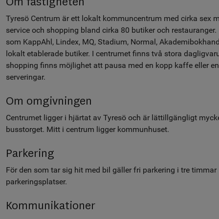
Om fastigheten
Tyresö Centrum är ett lokalt kommuncentrum med cirka sex mil
service och shopping bland cirka 80 butiker och restauranger.
som KappAhl, Lindex, MQ, Stadium, Normal, Akademibokhand
lokalt etablerade butiker. I centrumet finns två stora dagligv
shopping finns möjlighet att pausa med en kopp kaffe eller en
serveringar.
Om omgivningen
Centrumet ligger i hjärtat av Tyresö och är lättillgängligt myck
busstorget. Mitt i centrum ligger kommunhuset.
Parkering
För den som tar sig hit med bil gäller fri parkering i tre timm
parkeringsplatser.
Kommunikationer