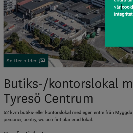
vår
cooki
integrite
Se fler bilder
Butiks-/kontorslokal m
Tyresö Centrum
52 kvm butiks- eller kontorslokal med egen entré från Myggda
personer, pentry, wc och fint planerad lokal.