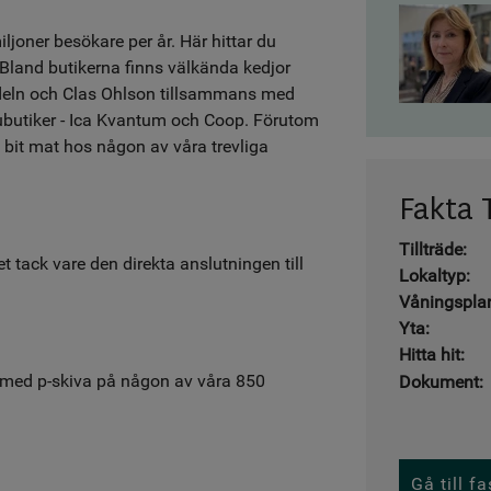
joner besökare per år. Här hittar du
 Bland butikerna finns välkända kedjor
eln och Clas Ohlson tillsammans med
arubutiker - Ica Kvantum och Coop. Förutom
 bit mat hos någon av våra trevliga
Fakta 
Tillträde:
et tack vare den direkta anslutningen till
Lokaltyp:
Våningspla
Yta:
Hitta hit:
ar med p-skiva på någon av våra 850
Dokument:
Gå till f