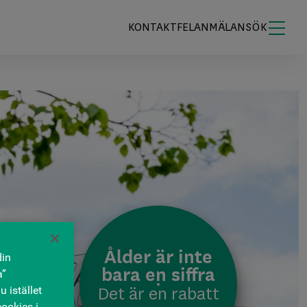
KONTAKT
FELANMÄLAN
SÖK
ÖPPNA S
Ålder är inte
din
bara en siffra
a”
u istället
Det är en rabatt
ookies i