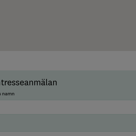
ntresseanmälan
s namn