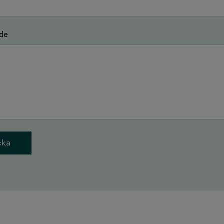
de
cka