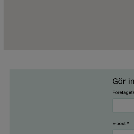
Gör i
Företaget
E-post