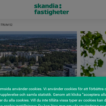
NTRUM 52
msida använder cookies. Vi använder cookies för att förbättra 
upplevelse och samla statistik. Genom att klicka ”acceptera all
 du alla cookies. Vill du inte tillåta vissa typer av cookies kan d
na cookie-inställningar. Du kan läsa mer om vår användning av c