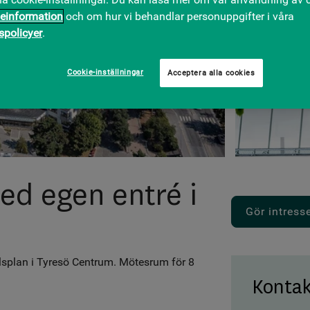
einformation
och om hur vi behandlar personuppgifter i våra
tspolicyer
.
Cookie-inställningar
Acceptera alla cookies
ed egen entré i
Gör intres
lsplan i Tyresö Centrum. Mötesrum för 8
Kontak