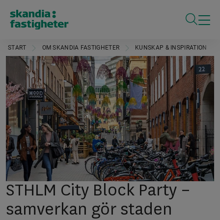
ÖPPNA S
START
OM SKANDIA FASTIGHETER
KUNSKAP & INSPIRATION
STHLM City Block Party –
samverkan gör staden