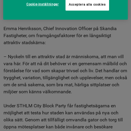
möten och upplevelser som gör staden mer levande.
Cookie-inställningar
Acceptera alla cookies
Initiativet bygger vidare på den första upplagan som
arrangerades 2025.
Emma Henriksson, Chief Innovation Officer på Skandia
Fastigheter, om framgångsfaktorer för en långsiktigt
attraktiv stadskärna:
– Nyckeln till en attraktiv stad är människorna, att man vill
vara här. För att nå dit behöver vi en gemensam målbild och
förståelse för vad som skapar trivsel och liv. Det handlar om
trygghet, variation, tillgänglighet och upplevelser, men också
om de små sakerna, som bra mat, härliga sittplatser och
miljöer som känns välkomnande.
Under STHLM City Block Party får fastighetsägarna en
möjlighet att testa hur staden kan användas på nya och
olika sätt. Genom att tillfälligt omvandla gator och torg till
öppna mötesplatser kan både invånare och besökare