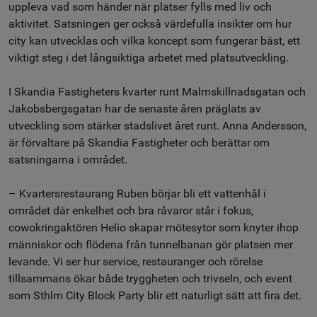
uppleva vad som händer när platser fylls med liv och
aktivitet. Satsningen ger också värdefulla insikter om hur
city kan utvecklas och vilka koncept som fungerar bäst, ett
viktigt steg i det långsiktiga arbetet med platsutveckling.
I Skandia Fastigheters kvarter runt Malmskillnadsgatan och
Jakobsbergsgatan har de senaste åren präglats av
utveckling som stärker stadslivet året runt. Anna Andersson,
är förvaltare på Skandia Fastigheter och berättar om
satsningarna i området.
– Kvartersrestaurang Ruben börjar bli ett vattenhål i
området där enkelhet och bra råvaror står i fokus,
cowokringaktören Helio skapar mötesytor som knyter ihop
människor och flödena från tunnelbanan gör platsen mer
levande. Vi ser hur service, restauranger och rörelse
tillsammans ökar både tryggheten och trivseln, och event
som Sthlm City Block Party blir ett naturligt sätt att fira det.