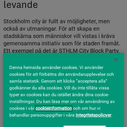
levande
Stockholm city är fullt av möjligheter, men
också av utmaningar. För att skapa en
stadskärna som människor vill vistas i krävs
gemensamma initiativ som för staden framåt.
Ett exempel på det är STHLM City Block Party,
en gatufest som förvandlar delar av city till en
levande mötesplats fylld av musik, mat och
Denna hemsida använder cookies. Vi använder
aktivitet.
cookies för att förbättra din användarupplevelse och
samla statistik. Genom att klicka ”acceptera alla”
Den 29–30 maj 2026 återvänder STHLM City Block Party till
godkänner du alla cookies. Vill du inte tillåta vissa
Stockholm city.
Bakom gatufesten står Skandia Fastigheter,
typer av cookies kan du istället ändra dina cookie-
AMF Fastigheter, Hufvudstaden, Pembroke, Stockholms
inställningar. Du kan läsa mer om vår användning av
stad och Vasakronan. Tillsammans vill vi visa kraften i
cookies i vår
cookieinformation
och om hur vi
samverkan och genom att engagera hyresgäster,
behandlar personuppgifter i våra
integritetspolicyer
.
restauranger och andra verksamheter i city vill vi skapa