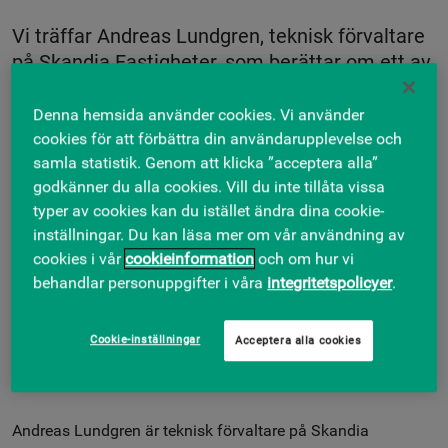
Vi träffar Andreas Lundgren, teknisk förvaltare
på Skandia Fastigheter, som berättar om ett av
omfattande projekt: byte av 28 000 kvm
undertak på Sveavägen 44. Ett arbete som
Denna hemsida använder cookies. Vi använder
kombinerade teknisk innovation och ett nära
cookies för att förbättra din användarupplevelse och
samla statistik. Genom att klicka ”acceptera alla”
samarbete med hyresgästerna.
godkänner du alla cookies. Vill du inte tillåta vissa
typer av cookies kan du istället ändra dina cookie-
Hur är det egentligen att arbeta med fastighetsförvaltning i
inställningar. Du kan läsa mer om vår användning av
stor skala, mitt i hjärtat av Stockholm? På Skandia
cookies i vår
cookieinformation
och om hur vi
Fastigheter innebär det ibland att genomföra projekt som
behandlar personuppgifter i våra
integritetspolicyer
.
både är tekniskt utmanande och kräver fingertoppskänsla i
samarbetet med våra hyresgäster. Ett bra exempel är
Sveavägen 44, där vi under 2024–2025 har bytt ut hela 28
Cookie-inställningar
Acceptera alla cookies
000 kvadratmeter undertak samtidigt som
kontorsverksamheten har varit igång som vanligt.
Andreas Lundgren är teknisk förvaltare på Skandia