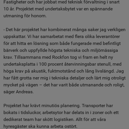
Fastigheter och har jobbat med teknisk förvaltning i snart
10 år. Projektet med undertaksbytet var en spännande
utmaning för honom.
- Det här projektet har kombinerat många saker jag verkligen
uppskattar. Vi har samarbetat med flera olika leverantörer
för att hitta en lösning som både fungerade med befintligt
bärverk och uppfyllde högsta tekniska och miljömässiga
krav. Tillsammans med Rockfon tog vi fram en helt ny
undertaksplatta i 100 procent återvinningsbar stenull, med
höga krav på akustik, fuktmotstånd och lång livslängd. Jag
har fått grotta ner mig i tekniska detaljer och lärt mig otroligt
mycket på vägen – det har varit både utmanande och roligt,
säger Andreas.
Projektet har krävt minutiös planering. Transporter har
bokats i tidsluckor, arbetsytor har delats in i zoner och ett
dedikerat team har skött logistiken. Allt för att våra
hyresgäster ska kunna arbeta ostört.