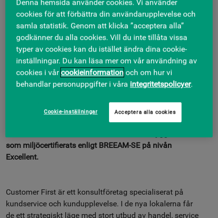
nytt huvudkontor i
Denna hemsida använder cookies. Vi använder
cookies för att förbättra din användarupplevelse och
Skandia Fastigheters
samla statistik. Genom att klicka ”acceptera alla”
godkänner du alla cookies. Vill du inte tillåta vissa
Danderyds Centrum
typer av cookies kan du istället ändra dina cookie-
inställningar. Du kan läsa mer om vår användning av
2 JUNI, 2026
cookies i vår
cookieinformation
och om hur vi
behandlar personuppgifter i våra
integritetspolicyer
.
Skandia Fastigheter har tecknat hyresavtal med
Customer First, vars nya adress blir Danderyds Centrum,
som är Mörby Centrums nya namn, efter en omfattande
Cookie-inställningar
Acceptera alla cookies
uppgradering. Lokalen på 464 kvadratmeter ligger i
Södra Kontorshuset – en del av centrumutbyggnaden
som miljöcertifierats enligt BREEAM-SE på nivån
Excellent.
Customer First är ett konsultföretag specialiserat på
kundservice och kundupplevelse. I de nya lokalerna får
de ett strategiskt läge med stort utbud av handel, service