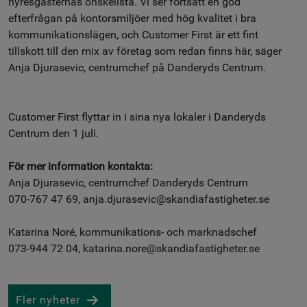
hyresgästernas önskelista. Vi ser fortsatt en god
efterfrågan på kontorsmiljöer med hög kvalitet i bra
kommunikationslägen, och Customer First är ett fint
tillskott till den mix av företag som redan finns här, säger
Anja Djurasevic, centrumchef på Danderyds Centrum.
Customer First flyttar in i sina nya lokaler i Danderyds
Centrum den 1 juli.
För mer information kontakta:
Anja Djurasevic, centrumchef Danderyds Centrum
070-767 47 69, anja.djurasevic@skandiafastigheter.se
Katarina Noré, kommunikations- och marknadschef
073-944 72 04, katarina.nore@skandiafastigheter.se
Fler nyheter