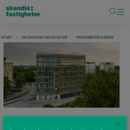
ÖPPNA S
START
OM SKANDIA FASTIGHETER
PRESSMEDDELANDEN
CUS
Customer First etablerar