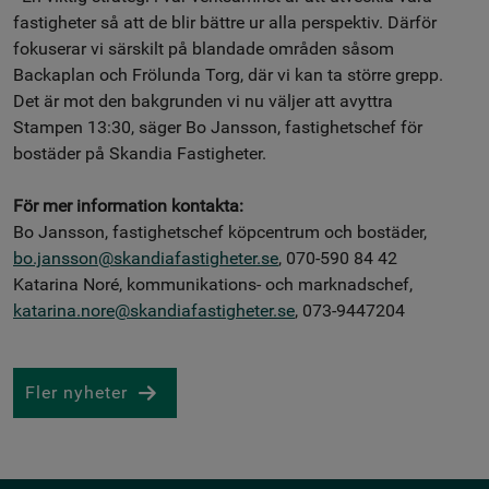
fastigheter så att de blir bättre ur alla perspektiv. Därför
fokuserar vi särskilt på blandade områden såsom
Backaplan och Frölunda Torg, där vi kan ta större grepp.
Det är mot den bakgrunden vi nu väljer att avyttra
Stampen 13:30, säger Bo Jansson, fastighetschef för
bostäder på Skandia Fastigheter.
För mer information kontakta:
Bo Jansson, fastighetschef köpcentrum och bostäder,
bo.jansson@skandiafastigheter.se
, 070-590 84 42
Katarina Noré, kommunikations- och marknadschef,
katarina.nore@skandiafastigheter.se
, 073-9447204
Fler nyheter