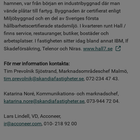
hamnen, var från början en industribyggnad där man
vände plåtar till fartyg. Byggnaden är certifierat enligt
Miljöbyggnad och en del av Sveriges första
hållbarhetscertifierade stadsmiljö. I kvarteren runt Hall /
finns service, restauranger, butiker, bostäder och
arbetsplatser. I fastigheten sitter idag bland annat IBM, If
Skadeförsäkring, Telenor och Niras.
www.hall7.se
För mer information kontakta:
Tim Prevolnik Sjöstrand, Marknadsområdeschef Malmö,
tim.prevolnik@skandiafastigheter.se
, 072-234 47 43.
Katarina Noré, Kommunikations- och marknadschef,
katarina.nore@skandiafastigheter.se
, 073-944 72 04.
Lars Lindell, VD, Acconeer,
ir@acconeer.com
, 010- 218 92 00