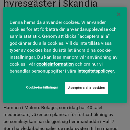
hyresgäster i Skandia
Fastigheters landmärke
Denna hemsida använder cookies. Vi använder
Hall 7
cookies för att förbättra din användarupplevelse och
samla statistik. Genom att klicka ”acceptera alla”
15 MARS, 2021
godkänner du alla cookies. Vill du inte tillåta vissa
typer av cookies kan du istället ändra dina cookie-
Under hösten lanserade Skandia Fastigheter
inställningar. Du kan läsa mer om vår användning av
moderniseringen av den före detta industribyggnaden
cookies i vår
cookieinformation
och om hur vi
Hall 7 i Västra hamnen. Intresset var stort från start och
behandlar personuppgifter i våra
integritetspolicyer
.
på kort tid har fem nya hyresavtal omfattande 4 100
kvadratmeter tecknats. De senaste är Acconeer och Rosti
Group.
Cookie-inställningar
Acceptera alla cookies
Acconeer väljer att flytta sitt kontor från Lund till Västra
Hamnen i Malmö. Bolaget, som idag har 40-talet
medarbetare, växer och planerar för fortsatt ökning av
personalstyrkan när de gjort sig hemmastadda i Hall 7.
Som halvledarbolag säljer de radarsystem till en mängd