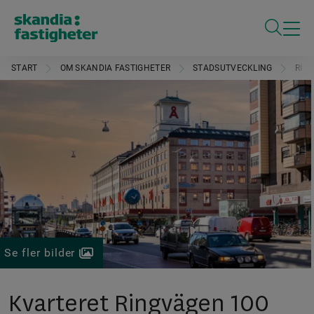
ÖPPNA S
START
OM SKANDIA FASTIGHETER
STADSUTVECKLING
RIN
Se fler bilder
Kvarteret Ringvägen 100