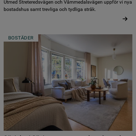
Utmed Streteredsvägen och Våmmedalsvägen uppför vi nya
bostadshus samt trevliga och tydliga stråk.
BOSTÄDER