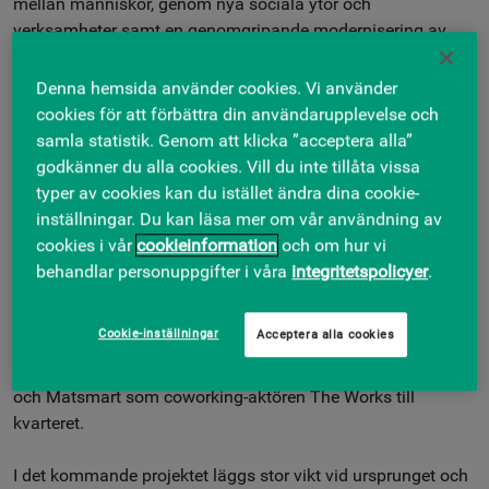
mellan människor, genom nya sociala ytor och
verksamheter samt en genomgripande modernisering av
såväl kontorslokaler som gemensamma miljöer. Siktet är
inställt på att bli en plats som pulserar, där kreativitet och
Denna hemsida använder cookies. Vi använder
idéer växer. Konceptet är fortfarande under arbete, i
cookies för att förbättra din användarupplevelse och
samarbete med Studio Stockholm Arkitektur.
samla statistik. Genom att klicka ”acceptera alla”
godkänner du alla cookies. Vill du inte tillåta vissa
Bubblar redan av det nya – där det gamla ska stärkas
typer av cookies kan du istället ändra dina cookie-
Ringvägen 100 erbjuder redan idag hög servicenivå i ett
inställningar. Du kan läsa mer om vår användning av
centralt läge i Skanstull, som har exceptionellt bra
cookies i vår
cookieinformation
och om hur vi
kommunikationer och grönområden runt knuten. Samtidigt
behandlar personuppgifter i våra
integritetspolicyer
.
märks det hela tiden att det bubblar av något nytt här.
Carotte är på plats som ny servicepartner i huset med
Cookie-inställningar
Acceptera alla cookies
utökade tjänster för hyresgästerna, och under 2025 har
Skandia Fastigheter välkomnat såväl E-hälsomyndigheten
och Matsmart som coworking-aktören The Works till
kvarteret.
I det kommande projektet läggs stor vikt vid ursprunget och