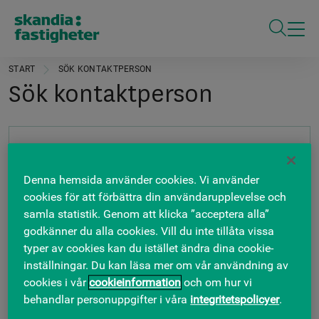
ÖPPNA S
START
SÖK KONTAKTPERSON
Sök kontaktperson
Denna hemsida använder cookies. Vi använder
cookies för att förbättra din användarupplevelse och
samla statistik. Genom att klicka ”acceptera alla”
godkänner du alla cookies. Vill du inte tillåta vissa
typer av cookies kan du istället ändra dina cookie-
Felanmälan
inställningar. Du kan läsa mer om vår användning av
Har du en generell fråga eller vill anmäla ett fel?
cookies i vår
cookieinformation
och om hur vi
Kontakta oss via Felanmälan.
behandlar personuppgifter i våra
integritetspolicyer
.